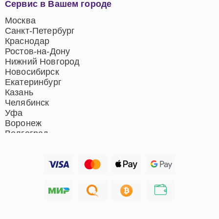
Сервис в Вашем городе
центров
Ремонт домашних
Москва
кинотеатров
Санкт-Петербург
Ремонт микрофонов
Краснодар
Ремонт акустических
Ростов-на-Дону
систем
Нижний Новгород
Новосибирск
Екатеринбург
Казань
Челябинск
Уфа
Воронеж
Волгоград
Барнаул
Ижевск
Тольятти
Ярославль
Саратов
Хабаровск
Томск
Тюмень